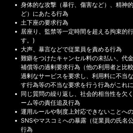
身体的な攻撃（暴行、傷害など）、精神
ど）にあたる行為
土下座の要求行為
居座り、監禁等一定時間を超える拘束的
す。)
大声、暴言などで従業員を責める行為
難癖をつけたキャンセル料の未払い、代
補償等の過剰要求行為（他の利用者と比
過剰なサービスを要求し、利用料に不当
す行為等の不当な要求を行う行為がこれ
同じ質問の繰り返し、社会的相当性を欠
ーム等の責任追及行為
運用ルールや制度上対応できないことへ
SNSやマスコミへの暴露（従業員の氏名
行為